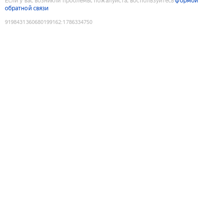
Если у вас возникли проблемы, пожалуйста, воспользуйтесь
формой
обратной связи
9198431360680199162
:
1786334750