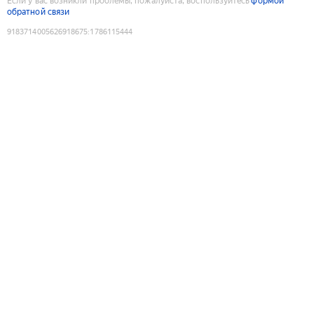
Если у вас возникли проблемы, пожалуйста, воспользуйтесь
формой
обратной связи
9183714005626918675
:
1786115444