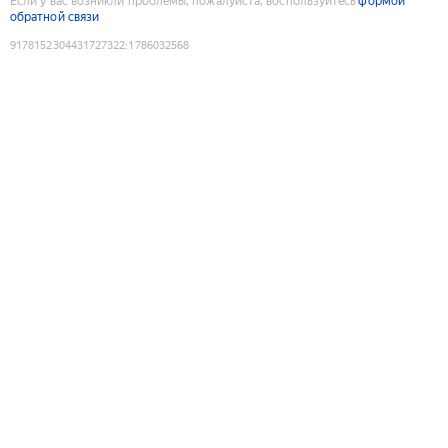
Если у вас возникли проблемы, пожалуйста, воспользуйтесь
формой
обратной связи
9178152304431727322
:
1786032568