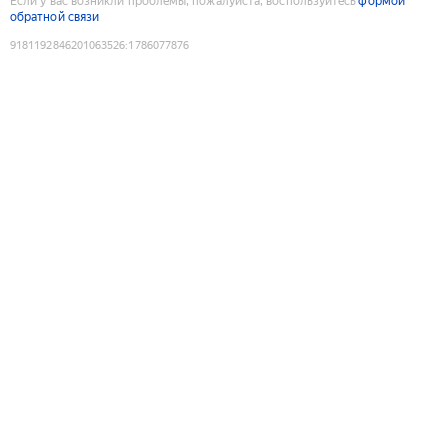
Если у вас возникли проблемы, пожалуйста, воспользуйтесь
формой
обратной связи
9181192846201063526
:
1786077876