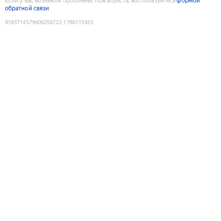
Если у вас возникли проблемы, пожалуйста, воспользуйтесь
формой
обратной связи
9183714579406258722
:
1786115453