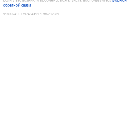
Если у вас возникли проблемы, пожалуйста, воспользуйтесь
формой
обратной связи
9189924557797464191
:
1786207989