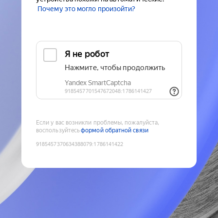
Почему это могло произойти?
Если у вас возникли проблемы, пожалуйста,
воспользуйтесь
формой обратной связи
9185457370634388079
:
1786141422