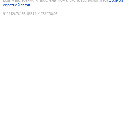
Если у вас возникли проблемы, пожалуйста, воспользуйтесь
формой
обратной связи
9194126761651865141
:
1786270606