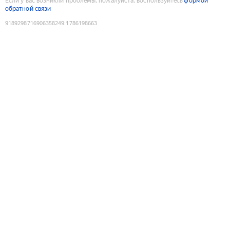
Если у вас возникли проблемы, пожалуйста, воспользуйтесь
формой
обратной связи
9189298716906358249
:
1786198663