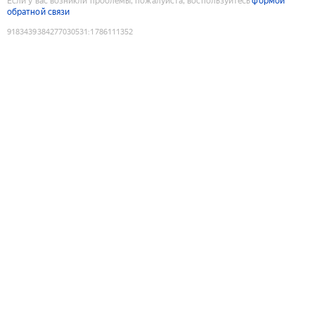
Если у вас возникли проблемы, пожалуйста, воспользуйтесь
формой
обратной связи
9183439384277030531
:
1786111352