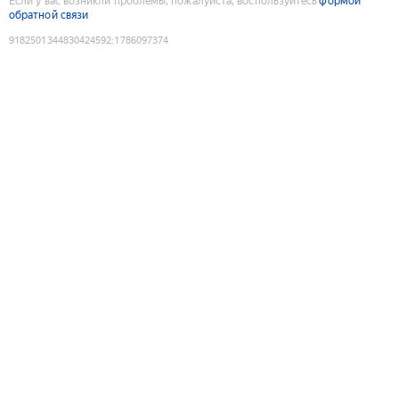
Если у вас возникли проблемы, пожалуйста, воспользуйтесь
формой
обратной связи
9182501344830424592
:
1786097374