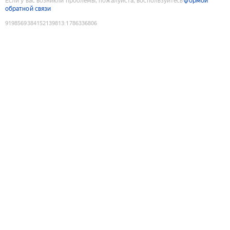
Если у вас возникли проблемы, пожалуйста, воспользуйтесь
формой
обратной связи
9198569384152139813
:
1786336806