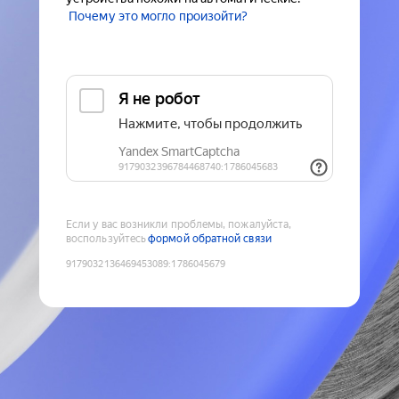
Почему это могло произойти?
Если у вас возникли проблемы, пожалуйста,
воспользуйтесь
формой обратной связи
9179032136469453089
:
1786045679