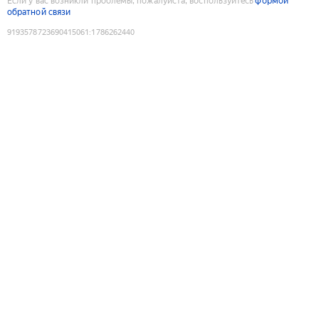
Если у вас возникли проблемы, пожалуйста, воспользуйтесь
формой
обратной связи
9193578723690415061
:
1786262440