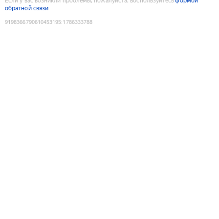
Если у вас возникли проблемы, пожалуйста, воспользуйтесь
формой
обратной связи
9198366790610453195
:
1786333788