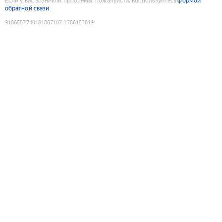
Если у вас возникли проблемы, пожалуйста, воспользуйтесь
формой
обратной связи
9186557740181887107
:
1786157819