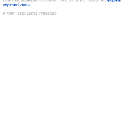
Если у вас возникли проблемы, пожалуйста, воспользуйтесь
формой
обратной связи
9175581485924226768
:
1785994260