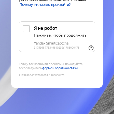
Почему это могло произойти?
Если у вас возникли проблемы, пожалуйста,
воспользуйтесь
формой обратной связи
9175998543287686851
:
1786000475