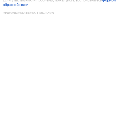
Если у вас возникли проблемы, пожалуйста, воспользуйтесь
формой
обратной связи
9190889603663140665
:
1786222369