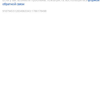
Если у вас возникли проблемы, пожалуйста, воспользуйтесь
формой
обратной связи
9187945512834963343
:
1786178498