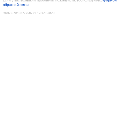
Если у вас возникли проблемы, пожалуйста, воспользуйтесь
формой
обратной связи
9186557810377758771
:
1786157820