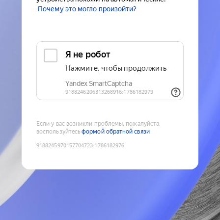
Почему это могло произойти?
Если у вас возникли проблемы, пожалуйста,
воспользуйтесь
формой обратной связи
9188245970157704723
:
1786182976