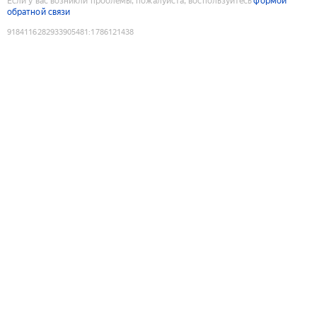
Если у вас возникли проблемы, пожалуйста, воспользуйтесь
формой
обратной связи
9184116282933905481
:
1786121438