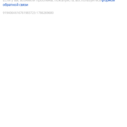
Если у вас возникли проблемы, пожалуйста, воспользуйтесь
формой
обратной связи
9194064616761983723
:
1786269680