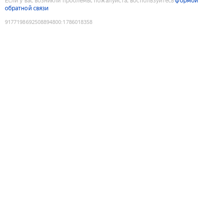
Если у вас возникли проблемы, пожалуйста, воспользуйтесь
формой
обратной связи
9177198692508894800
:
1786018358