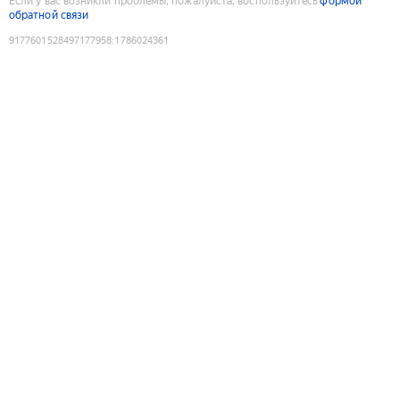
Если у вас возникли проблемы, пожалуйста, воспользуйтесь
формой
обратной связи
9177601528497177958
:
1786024361