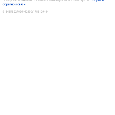
Если у вас возникли проблемы, пожалуйста, воспользуйтесь
формой
обратной связи
9184656227096462830
:
1786129484