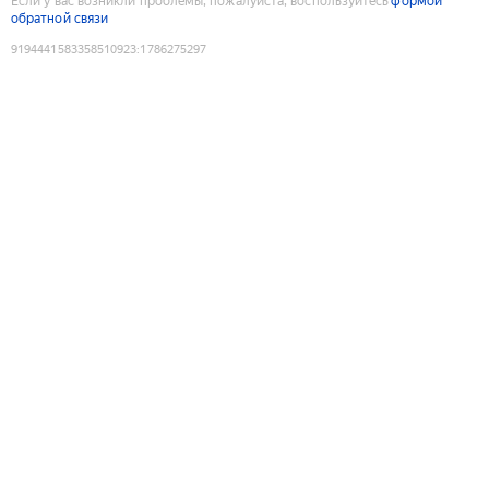
Если у вас возникли проблемы, пожалуйста, воспользуйтесь
формой
обратной связи
9194441583358510923
:
1786275297