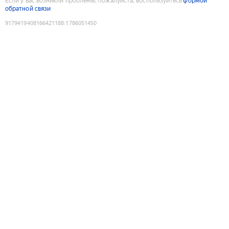
Если у вас возникли проблемы, пожалуйста, воспользуйтесь
формой
обратной связи
9179419408166421188
:
1786051450