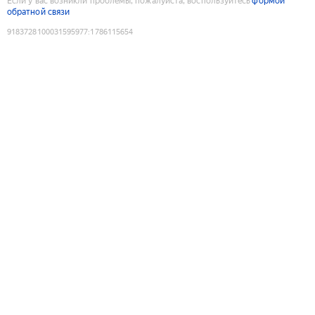
Если у вас возникли проблемы, пожалуйста, воспользуйтесь
формой
обратной связи
9183728100031595977
:
1786115654