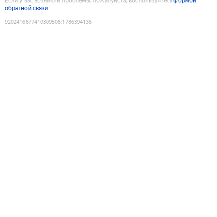
Если у вас возникли проблемы, пожалуйста, воспользуйтесь
формой
обратной связи
9202416677410309508
:
1786394136