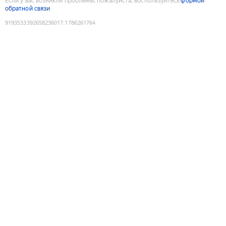
Если у вас возникли проблемы, пожалуйста, воспользуйтесь
формой
обратной связи
9193533392658236017
:
1786261764