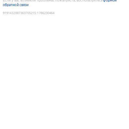
Если у вас возникли проблемы, пожалуйста, воспользуйтесь
формой
обратной связи
9191432887363705215
:
1786230464