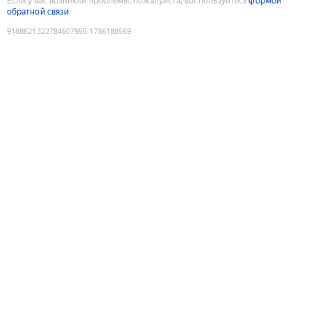
Если у вас возникли проблемы, пожалуйста, воспользуйтесь
формой
обратной связи
9188621322784607955
:
1786188569