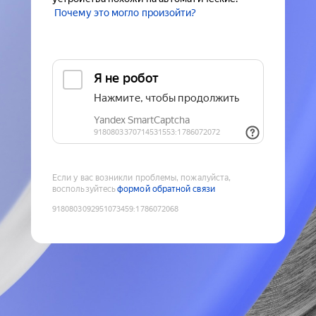
Почему это могло произойти?
Если у вас возникли проблемы, пожалуйста,
воспользуйтесь
формой обратной связи
9180803092951073459
:
1786072068