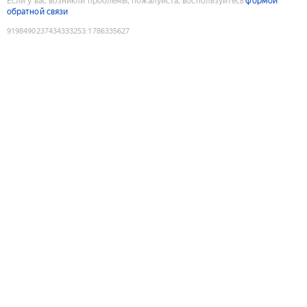
Если у вас возникли проблемы, пожалуйста, воспользуйтесь
формой
обратной связи
9198490237434333253
:
1786335627