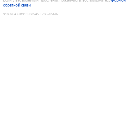
Если у вас возникли проблемы, пожалуйста, воспользуйтесь
формой
обратной связи
9189764728911038545
:
1786205607