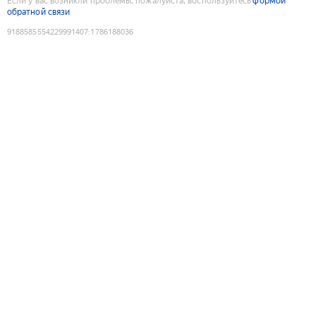
Если у вас возникли проблемы, пожалуйста, воспользуйтесь
формой
обратной связи
9188585554229991407
:
1786188036