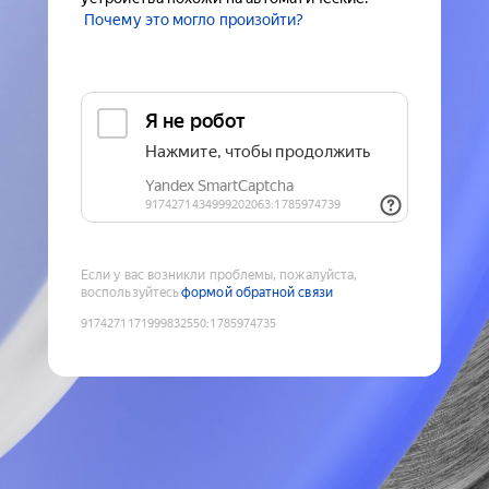
Почему это могло произойти?
Если у вас возникли проблемы, пожалуйста,
воспользуйтесь
формой обратной связи
9174271171999832550
:
1785974735