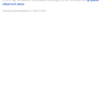
Если у вас возникли проблемы, пожалуйста, воспользуйтесь
формой
обратной связи
9184824444389689034
:
1786131991