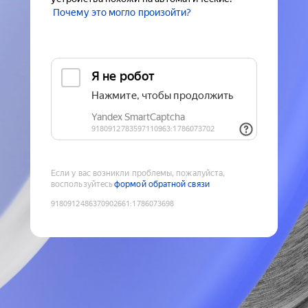
Почему это могло произойти?
Если у вас возникли проблемы, пожалуйста,
воспользуйтесь
формой обратной связи
9180912486370902661
:
1786073698