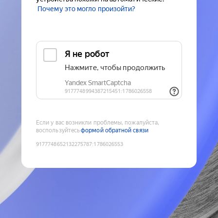
Почему это могло произойти?
Если у вас возникли проблемы, пожалуйста,
воспользуйтесь
формой обратной связи
9177748652132275787
:
1786026553