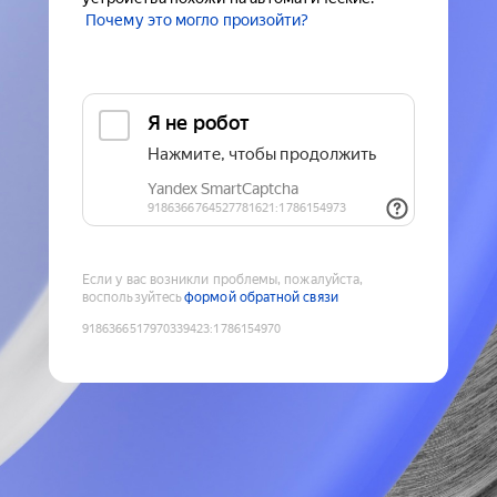
Почему это могло произойти?
Если у вас возникли проблемы, пожалуйста,
воспользуйтесь
формой обратной связи
9186366517970339423
:
1786154970