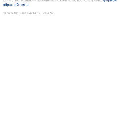
Если у вас возникли проблемы, пожалуйста, воспользуйтесь
формой
обратной связи
9174943018500364214
:
1785984746