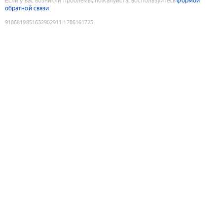
Если у вас возникли проблемы, пожалуйста, воспользуйтесь
формой
обратной связи
9186819851632902911
:
1786161725