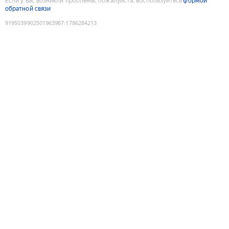
Если у вас возникли проблемы, пожалуйста, воспользуйтесь
формой
обратной связи
9195039902501963967
:
1786284213