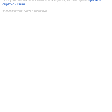
Если у вас возникли проблемы, пожалуйста, воспользуйтесь
формой
обратной связи
9180882322884134972
:
1786073249