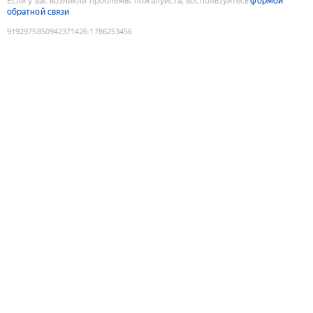
Если у вас возникли проблемы, пожалуйста, воспользуйтесь
формой
обратной связи
9192975850942371426
:
1786253456