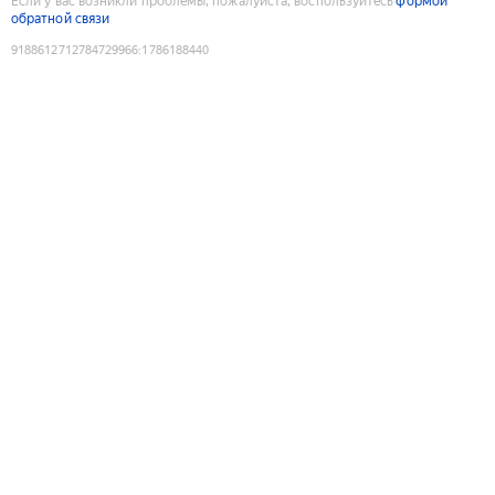
Если у вас возникли проблемы, пожалуйста, воспользуйтесь
формой
обратной связи
9188612712784729966
:
1786188440