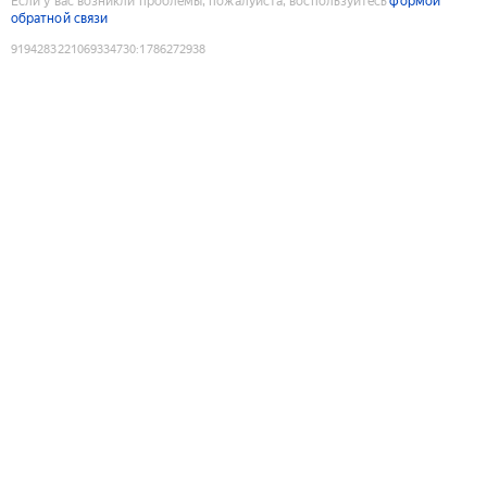
Если у вас возникли проблемы, пожалуйста, воспользуйтесь
формой
обратной связи
9194283221069334730
:
1786272938